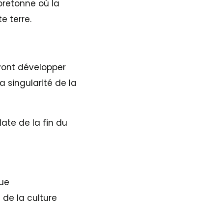
bretonne où la
e terre.
s vont développer
la singularité de la
ate de la fin du
que
 de la culture