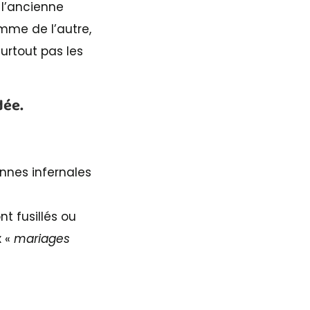
 l’ancienne
omme de l’autre,
surtout pas les
dée.
onnes infernales
nt fusillés ou
x «
mariages