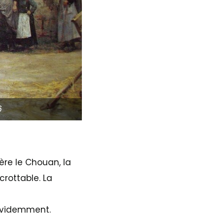
6
ère le Chouan, la
crottable. La
 évidemment.