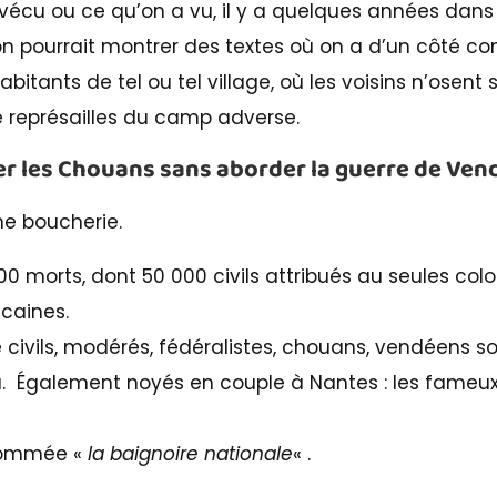
 vécu ou ce qu’on a vu, il y a quelques années dans
 on pourrait montrer des textes où on a d’un côté c
itants de tel ou tel village, où les voisins n’osent 
e représailles du camp adverse.
der les Chouans sans aborder la guerre de Ven
ne boucherie.
000 morts, dont 50 000 civils attribués au seules col
caines.
de civils, modérés, fédéralistes, chouans, vendéens so
ou. Également noyés en couple à Nantes : les fameu
 nommée «
la baignoire nationale
« .