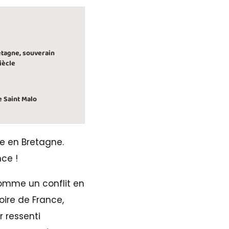
etagne, souverain
iècle
e Saint Malo
re en Bretagne.
nce !
comme un conflit en
toire de France,
r ressenti