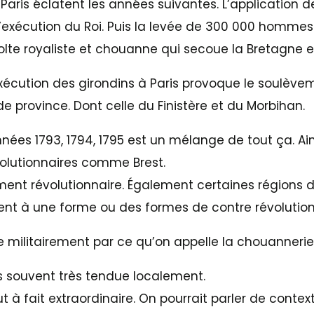
Paris éclatent les années suivantes. L’application de
 l’exécution du Roi. Puis la levée de 300 000 hommes 
olte royaliste et chouanne qui secoue la Bretagne e
’exécution des girondins à Paris provoque le soulèv
e province. Dont celle du Finistère et du Morbihan.
ées 1793, 1794, 1795 est un mélange de tout ça. Ainsi
volutionnaires comme Brest.
ment révolutionnaire. Également certaines régions
sent à une forme ou des formes de contre révolution
e militairement par ce qu’on appelle la chouannerie
s souvent très tendue localement.
t à fait extraordinaire. On pourrait parler de context