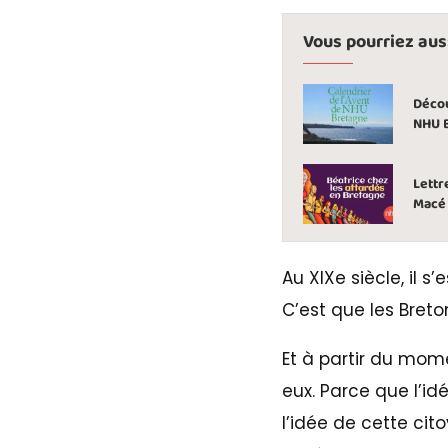
Vous pourriez aussi
Décou
NHU 
Lettr
Macé
Au XIXe siècle, il 
C’est que les Breto
Et à partir du mom
eux. Parce que l’id
l’idée de cette cit