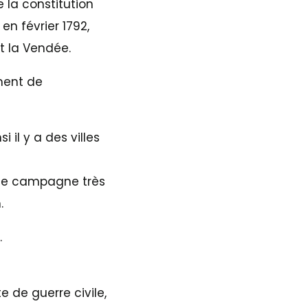
 la constitution
en février 1792,
t la Vendée.
ement de
 il y a des villes
 de campagne très
.
.
e de guerre civile,