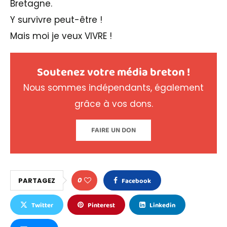
Bretagne.
Y survivre peut-être !
Mais moi je veux VIVRE !
Soutenez votre média breton !
Nous sommes indépendants, également
grâce à vos dons.
FAIRE UN DON
0
PARTAGEZ
Facebook
Twitter
Pinterest
Linkedin