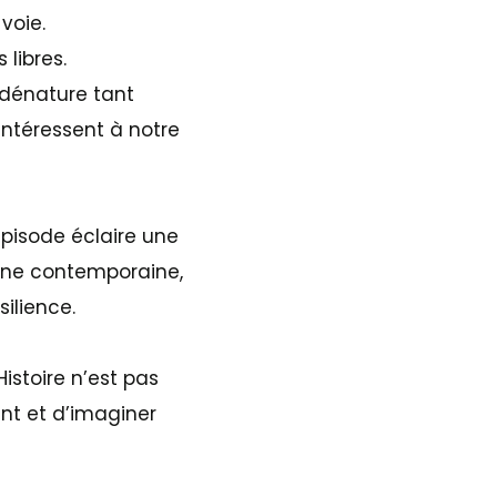
voie.
 libres.
i dénature tant
intéressent à notre
pisode éclaire une
agne contemporaine,
silience.
stoire n’est pas
ent et d’imaginer