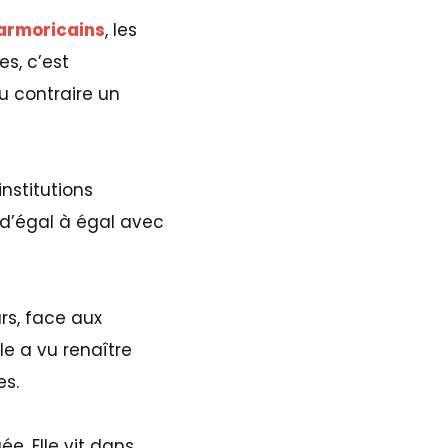
 armoricains
, les
s, c’est
u contraire un
nstitutions
t d’égal à égal avec
rs, face aux
le a vu renaître
es.
ée. Elle vit dans