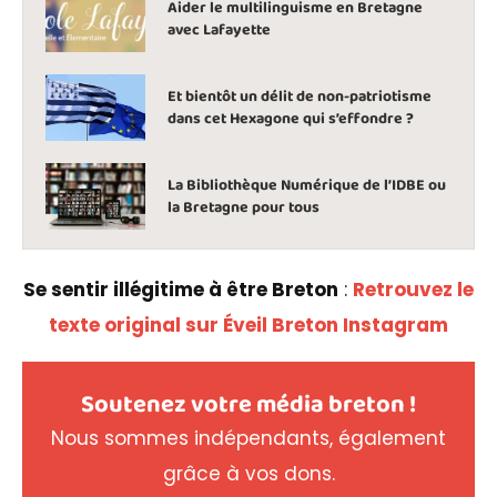
Aider le multilinguisme en Bretagne
avec Lafayette
Et bientôt un délit de non-patriotisme
dans cet Hexagone qui s’effondre ?
La Bibliothèque Numérique de l’IDBE ou
la Bretagne pour tous
Se sentir illégitime à être Breton
:
Retrouvez le
texte original sur Éveil Breton Instagram
Soutenez votre média breton !
Nous sommes indépendants, également
grâce à vos dons.