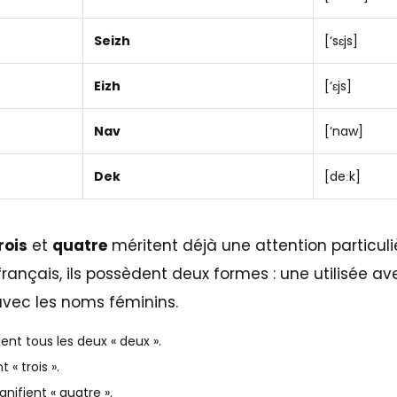
Seizh
[‘sɛjs]
Eizh
[‘ɛjs]
Nav
[‘naw]
Dek
[deːk]
rois
et
quatre
méritent déjà une attention particuli
rançais, ils possèdent deux formes : une utilisée a
 avec les noms féminins.
ient tous les deux « deux ».
t « trois ».
gnifient « quatre ».