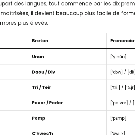
part des langues, tout commence par les dix prem
 maîtrisées, il devient beaucoup plus facile de former
ombres plus élevés.
Breton
Prononcia
Unan
[‘yːnãn]
Daou / Div
[‘dɔw] / [di
Tri / Teir
[‘triː] / [‘tɛjr
Pevar / Peder
[‘peːvar] / [
Pemp
[‘pɛmp]
C’hwec’h
[‘xwɛːx]