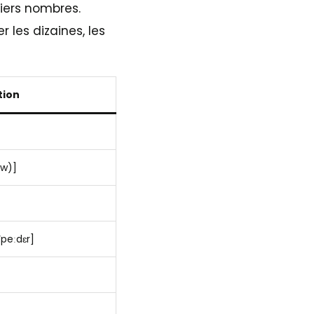
iers nombres.
 les dizaines, les
tion
(w)]
]
‘peːdɛr]