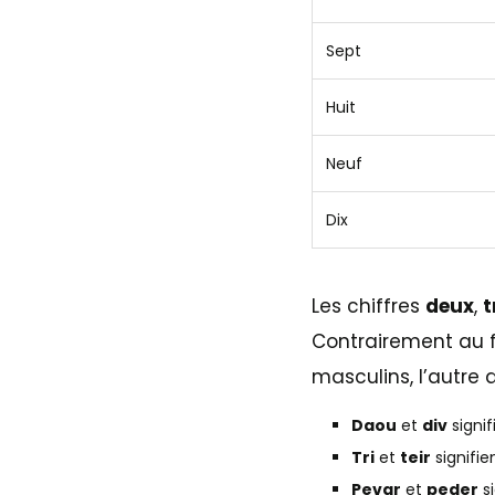
Sept
Huit
Neuf
Dix
Les chiffres
deux
,
t
Contrairement au f
masculins, l’autre
Daou
et
div
signif
Tri
et
teir
signifien
Pevar
et
peder
si