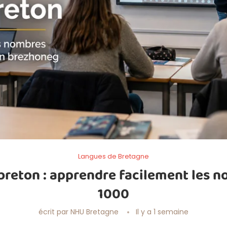
Langues de Bretagne
reton : apprendre facilement les n
1000
écrit par
NHU Bretagne
Il y a 1 semaine