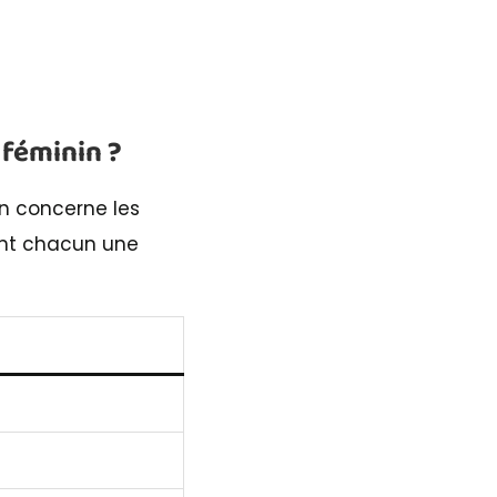
 féminin ?
on concerne les
dent chacun une