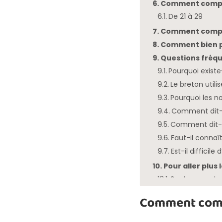
Comment compte
De 21 à 29
Comment compte
Comment bien p
Questions fréq
Pourquoi existe-
Le breton utili
Pourquoi les n
Comment dit-
Comment dit-o
Faut-il connaî
Est-il difficil
Pour aller plus
Soutenez votre
Comment compt