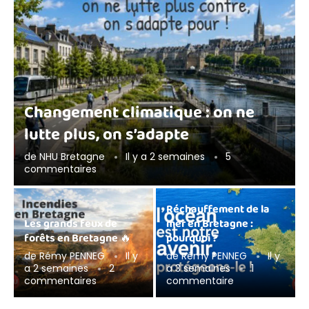
Changement climatique : on ne
lutte plus, on s’adapte
de
NHU Bretagne
Il y a 2 semaines
5
commentaires
Réchauffement de la
Les grands feux de
mer en Bretagne :
forêts en Bretagne 🔥
pourquoi ?
de
Rémy PENNEG
Il y
de
Rémy PENNEG
Il y
a 2 semaines
2
a 3 semaines
1
commentaires
commentaire