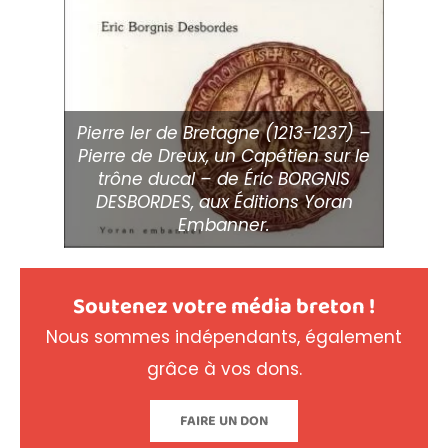
Pierre Ier de Bretagne (1213-1237) –
Pierre de Dreux, un Capétien sur le
trône ducal – de Éric BORGNIS
DESBORDES, aux Éditions Yoran
Embanner.
Soutenez votre média breton !
Nous sommes indépendants, également
grâce à vos dons.
FAIRE UN DON