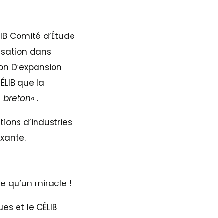
ÉLIB Comité d’Étude
lisation dans
ion D’expansion
ÉLIB que la
 breton
« .
ions d’industries
xante.
 qu’un miracle !
s et le CÉLIB