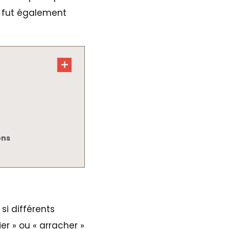
e fut également
ons
si différents
er » ou « arracher »