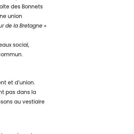
volte des Bonnets
une union
eur de la Bretagne
»
eaux social,
t commun.
t et d’union.
ant pas dans la
ons au vestiaire