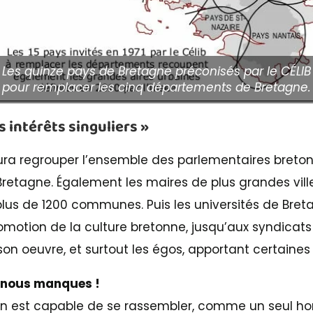
Les quinze pays de Bretagne préconisés par le CÉLIB
pour remplacer les cinq départements de Bretagne.
 intérêts singuliers »
saura regrouper l’ensemble des parlementaires breto
etagne. Également les maires de plus grandes vill
plus de 1200 communes. Puis les universités de Breta
motion de la culture bretonne, jusqu’aux syndicats 
son oeuvre, et surtout les égos, apportant certaines
u nous manques !
ton est capable de se rassembler, comme un seul h