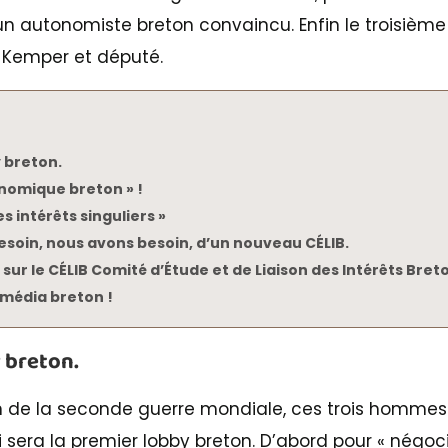
 un autonomiste breton convaincu. Enfin le troisièm
e Kemper et député.
 breton.
onomique breton » !
s intérêts singuliers »
esoin, nous avons besoin, d’un nouveau CÉLIB.
 sur le CÉLIB Comité d’Étude et de Liaison des Intérêts Bret
média breton !
 breton.
n de la seconde guerre mondiale, ces trois hommes 
i sera la premier lobby breton. D’abord pour « négoci