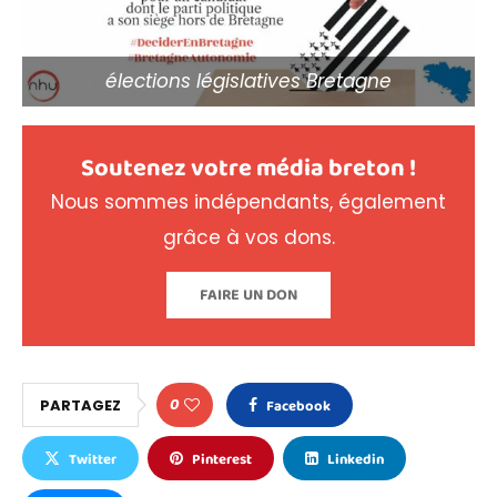
élections législatives Bretagne
Soutenez votre média breton !
Nous sommes indépendants, également
grâce à vos dons.
FAIRE UN DON
0
PARTAGEZ
Facebook
Twitter
Pinterest
Linkedin