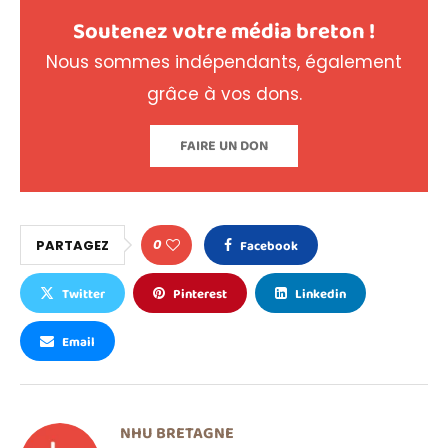
Soutenez votre média breton !
Nous sommes indépendants, également
grâce à vos dons.
FAIRE UN DON
0
PARTAGEZ
Facebook
Twitter
Pinterest
Linkedin
Email
NHU BRETAGNE