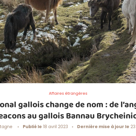
Affaires étrangères
ional gallois change de nom : de l’an
eacons au gallois Bannau Brycheini
etagne
Publié le
18 avril 2023
Dernière mise à jour le
23