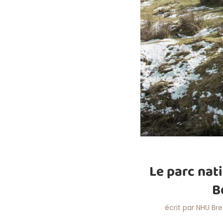
Le parc nat
B
écrit par
NHU Br