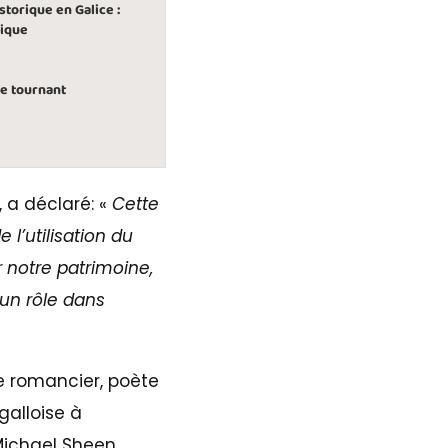
storique en Galice :
tique
le tournant
 a déclaré: «
Cette
 l’utilisation du
 notre patrimoine,
 un rôle dans
e romancier, poète
alloise à
Michael Sheen,