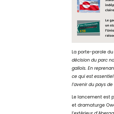
Statu
indép
clair
Le ga
un st
l’Uni
raiso
La porte-parole d
décision du parc nat
gallois. En reprena
ce qui est essentie
l’avenir du pays de
Le lancement est p
et dramaturge Owen
l’extérieur d’Aberg