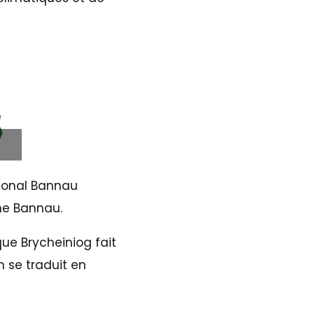
tional Bannau
he Bannau.
que Brycheiniog fait
 se traduit en