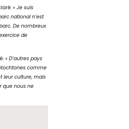
laré: «
Je suis
parc national n’est
e parc. De nombreux
exercice de
é: «
D’autres pays
 autochtones comme
 leur culture, mais
ur que nous ne