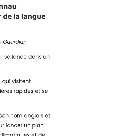
annau
 de la langue
he Guardian
l se lance dans un
qui visitent
ières rapides et se
 son nom anglais et
r lancer un plan
climatiques et de