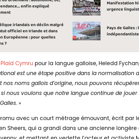
t du Groenland : autonomie, UE,
Manifestation hi
endance… enfin expliqué
urgence linguis
ement
élique irlandais en déclin malgré
Pays de Galles : 
atut officiel en Irlande et dans
indépendantiste
on Européenne : pour quelles
ns ?
u
Plaid Cymru
pour la langue galloise, Heledd Fychan,
ional est une étape positive dans la normalisation de
nt nos noms gallois d’origine, nous pouvons récupérer
l si nous voulons que notre langue continue de jouer
 Galles
. »
romu avec un court métrage émouvant, écrit par l
 Sheers, qui a grandi dans une ancienne longère g
avenny, et mettant en vedette l’acteur et activiste 