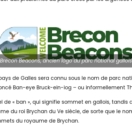
Brecon Beacons, ancien logo du parc national gallois
pays de Galles sera connu sous le nom de parc na
noncé Ban-eye Bruck-ein-iog – ou informellement T
el de « ban », qui signifie sommet en gallois, tandis 
me du roi Brychan du Ve siècle, de sorte que le nom
ommets du royaume de Brychan.