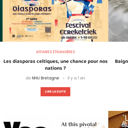
AFFAIRES ÉTRANGÈRES
e
Les diasporas celtiques, une chance pour nos
Baign
nations ?
de
NHU Bretagne
Il y a 1 an
LIRE LA SUITE