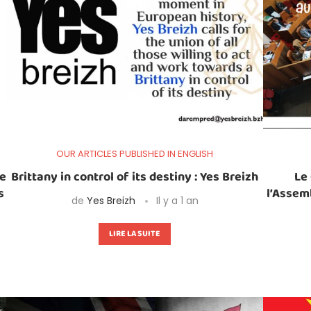
OUR ARTICLES PUBLISHED IN ENGLISH
de
Brittany in control of its destiny : Yes Breizh
Le 
s
l’Assem
de
Yes Breizh
Il y a 1 an
LIRE LA SUITE