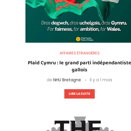
AFFAIRES ÉTRANGÈRES
Plaid Cymru : le grand parti indépendantist
gallois
de
NHU Bretagne
Il y a 1 mois
LIRE LA SUITE