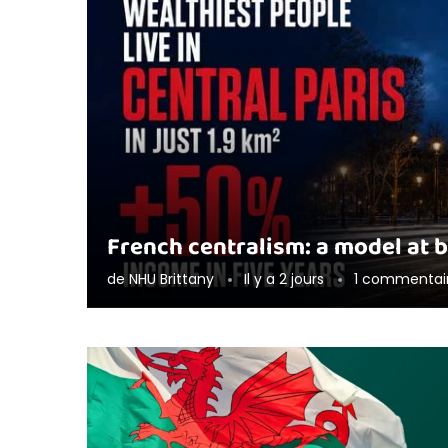
French centralism: a model at 
de
NHU Brittany
Il y a 2 jours
1 commentai