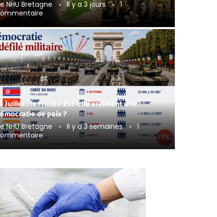
de
NHU Bretagne
Il y a 3 jours
1
ommentaire
4 Juillet : la France est-elle vraiment une
émocratie de paix ?
de
NHU Bretagne
Il y a 3 semaines
1
ommentaire