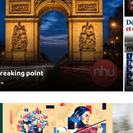
c
1
d
breaking point
re
c