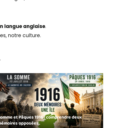
n langue anglaise
.
s, notre culture.
.
omme et Pâques 1916 : comprendre deux
émoires opposées.