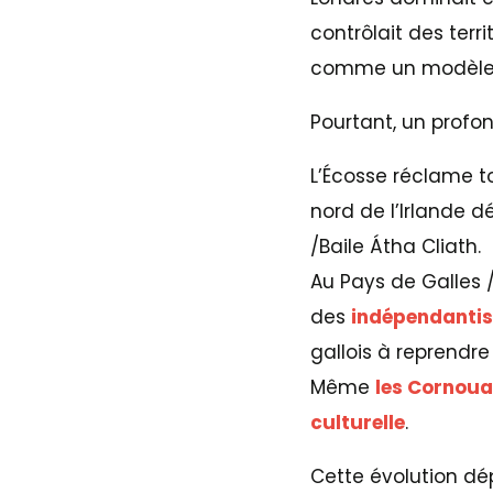
contrôlait des terr
comme un modèle de
Pourtant, un profo
L’Écosse réclame t
nord de l’Irlande 
/Baile Átha Cliath.
Au Pays de Galles /
des
indépendantis
gallois à reprendre
Même
les Cornoua
culturelle
.
Cette évolution dé