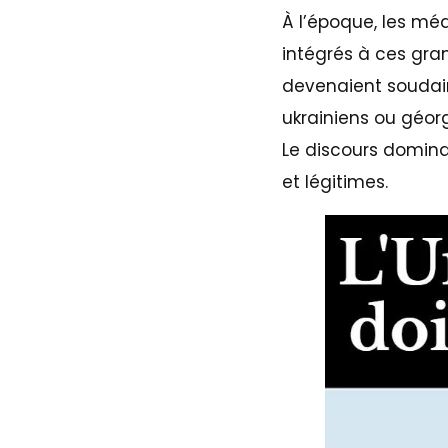
À l’époque, les mé
intégrés à ces gra
devenaient soudain
ukrainiens ou géo
Le discours domin
et légitimes.