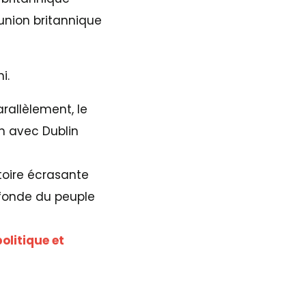
’union britannique
i.
allèlement, le
on avec Dublin
ctoire écrasante
fonde du peuple
olitique et