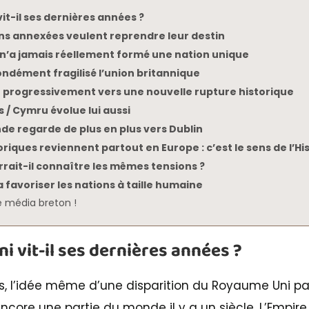
it-il ses dernières années ?
ns annexées veulent reprendre leur destin
n’a jamais réellement formé une nation unique
ondément fragilisé l’union britannique
 progressivement vers une nouvelle rupture historique
s / Cymru évolue lui aussi
ande regarde de plus en plus vers Dublin
oriques reviennent partout en Europe : c’est le sens de l’His
rait-il connaître les mêmes tensions ?
a favoriser les nations à taille humaine
 média breton !
 vit-il ses dernières années ?
 l’idée même d’une disparition du Royaume Uni par
core une partie du monde il y a un siècle. L’Empire