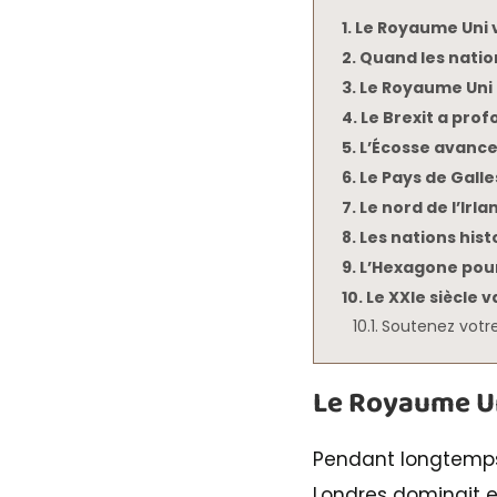
Le Royaume Uni v
Quand les natio
Le Royaume Uni 
Le Brexit a prof
L’Écosse avance
Le Pays de Galle
Le nord de l’Irl
Les nations hist
L’Hexagone pour
Le XXIe siècle v
Soutenez votre
Le Royaume Uni
Pendant longtemps,
Londres dominait en