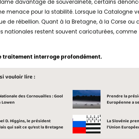
clame davantage de souveraineté, certains dénonc
menace pour la stabilité. Lorsque la Catalogne ve
ue de rébellion. Quant à la Bretagne, à la Corse ou
ns nationales restent souvent caricaturées, comme f
e traitement interroge profondément.
 vouloir lire :
Nationale des Cornouailles : Gool
Prendre la prési
n Lowen
Européenne a se
el D. Higgins, le président
La Slovénie pren
dais qui sait ce qu’est la Bretagne
l’Union Europée