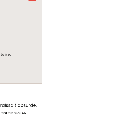
toire.
aissait absurde.
 britannique