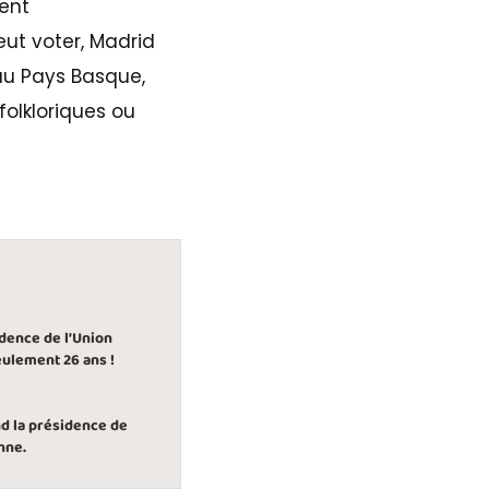
ent
ut voter, Madrid
 au Pays Basque,
olkloriques ou
dence de l’Union
ulement 26 ans !
d la présidence de
nne.