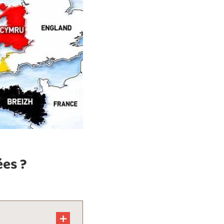
ées ?