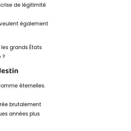
crise de légitimité
s veulent également
 les grands États
e ?
destin
 comme éternelles.
ndrée brutalement
ques années plus