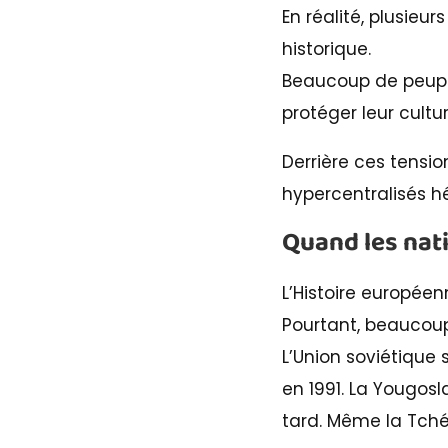
En réalité, plusieu
historique.
Beaucoup de peuple
protéger leur cultu
Derrière ces tensi
hypercentralisés hé
Quand les nat
L’Histoire europée
Pourtant, beaucoup 
L’Union soviétique 
en 1991. La Yougosl
tard. Même la Tché