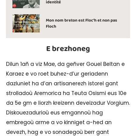
identité
Mon nom breton est Floc’h et non pas
Floch
E brezhoneg
Dilun 1añ a viz Mae, da geñver Gouel Beltan e
Karaez e vo roet buhez-d’ur geriadenn
dazluniet ha d’an artisanerezh istorel gant
strolladoù Aremorica ha Teuta Osismi eus 10e
da 5e gm e liorzh kreizenn deveizadur Vorgium.
Diskouezadurioù eus emgannoù hag
embregoù arme a vo kinniget a-hed an
devezh, hag e vo sonadegoù berr gant