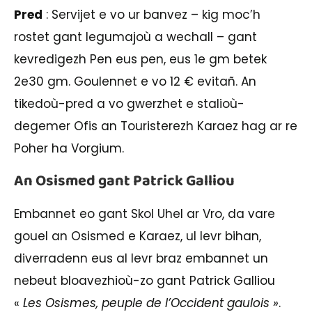
Pred
: Servijet e vo ur banvez – kig moc’h
rostet gant legumajoù a wechall – gant
kevredigezh Pen eus pen, eus 1e gm betek
2e30 gm. Goulennet e vo 12 € evitañ. An
tikedoù-pred a vo gwerzhet e stalioù-
degemer Ofis an Touristerezh Karaez hag ar re
Poher ha Vorgium.
An Osismed gant Patrick Galliou
Embannet eo gant Skol Uhel ar Vro, da vare
gouel an Osismed e Karaez, ul levr bihan,
diverradenn eus al levr braz embannet un
nebeut bloavezhioù-zo gant Patrick Galliou
«
Les Osismes, peuple de l’Occident gaulois »
.