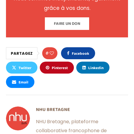
grâce à vos dons.
FAIRE UN DON
0
PARTAGEZ
Facebook
Twitter
Pinterest
Linkedin
Email
NHU BRETAGNE
NHU Bretagne, plateforme
collaborative francophone de