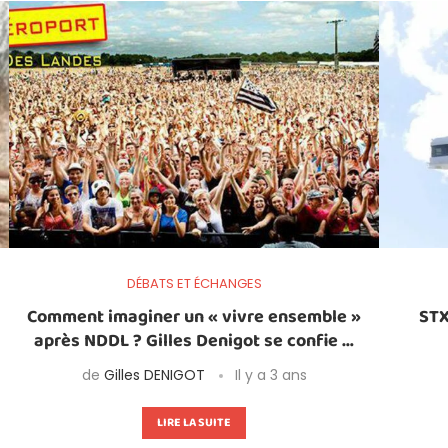
DÉBATS ET ÉCHANGES
Comment imaginer un « vivre ensemble »
STX
après NDDL ? Gilles Denigot se confie …
de
Gilles DENIGOT
Il y a 3 ans
LIRE LA SUITE