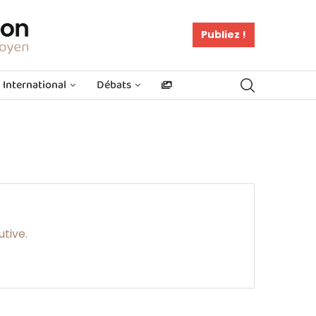
Publiez !
International
Débats
utive.