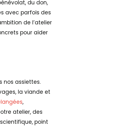
bénévolat, du don,
és avec parfois des
ambition de l’atelier
concrets pour aider
s nos assiettes.
evages, la viande et
élangées
,
tre atelier, des
scientifique, point