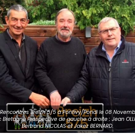
 Rencontres Breizh 5/5 à Pontivy/Pondi le 08 Novemb
 Bretagne Prospective de gauche à droite : Jean OLL
Bertrand NICOLAS et Jakez BERNARD.