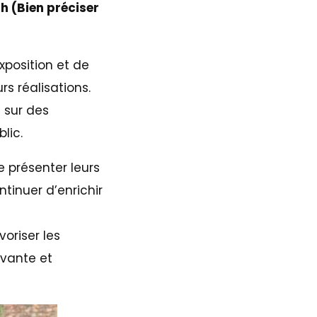
h (Bien préciser
xposition et de
rs réalisations.
s sur des
lic.
de présenter leurs
tinuer d’enrichir
oriser les
ivante et