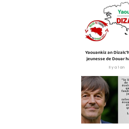
Yaouankiz an Dizalc’h
jeunesse de Douar h
Il y a 1 an