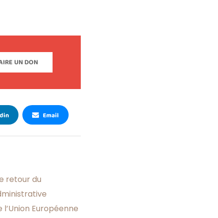
AIRE UN DON
din
Email
le retour du
dministrative
 l’Union Européenne