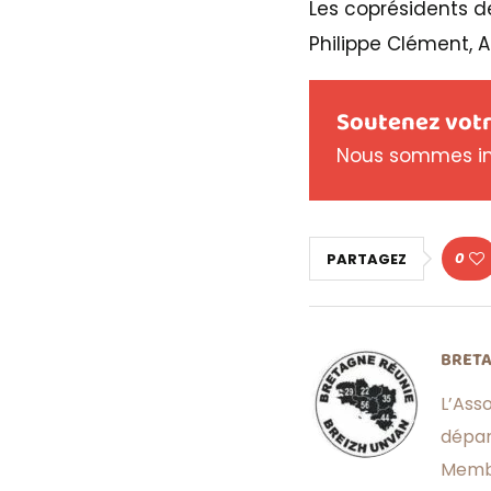
Les coprésidents d
Philippe Clément, 
Soutenez votr
Nous sommes in
0
PARTAGEZ
BRETA
L’Asso
dépa
Membr