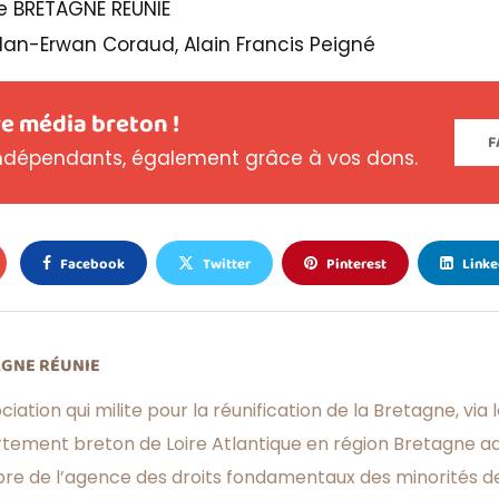
e BRETAGNE RÉUNIE
Alan-Erwan Coraud, Alain Francis Peigné
e média breton !
F
dépendants, également grâce à vos dons.
Facebook
Twitter
Pinterest
Linke
GNE RÉUNIE
ciation qui milite pour la réunification de la Bretagne, via 
rtement breton de Loire Atlantique en région Bretagne a
e de l’agence des droits fondamentaux des minorités de