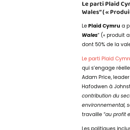
Le parti Plaid Cy
Wales
” ( « Produ
Le
Plaid Cymru
a p
Wales
“ (« produit 
dont 50% de la val
Le parti Plaid Cymr
qui s’engage réelle
Adam Price, leader
Hafodwen à Johnst
contribution du sec
environnemental, soc
travaille “
au profit
Les politiques inc