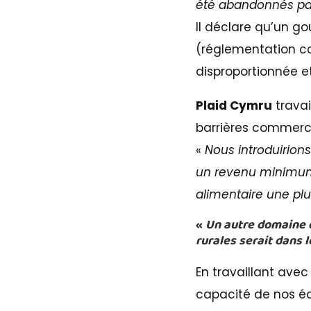
été abandonnés par 
Il déclare qu’un 
(réglementation con
disproportionnée et 
Plaid Cymru
travai
barrières commerci
«
Nous introduirion
un revenu minimum d
alimentaire une plus
«
Un autre domaine 
rurales serait dans l
En travaillant ave
capacité de nos éq