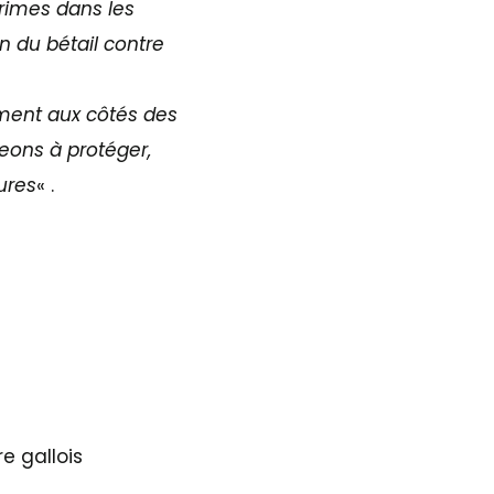
rimes dans les
n du bétail contre
ment aux côtés des
ons à protéger,
ures
« .
e gallois