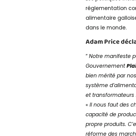
réglementation con
alimentaire gallois
dans le monde.
Adam Price décla
“
Notre manifeste po
Gouvernement
Pla
bien mérité par n
système d’alimentat
et transformateurs 
«
Il nous faut des 
capacité de product
propre produits. C
réforme des marché