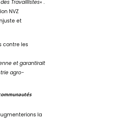
es Travaillistes
« .
ion NVZ
njuste et
s contre les
nne et garantirait
trie agro-
s communautés
 augmenterions la