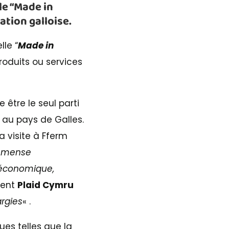
e “
Made in
nation galloise.
le “
Made in
produits ou services
e être le seul parti
 au pays de Galles.
sa visite à Fferm
immense
n économique,
ment
Plaid Cymru
rgies
« .
ues telles que la