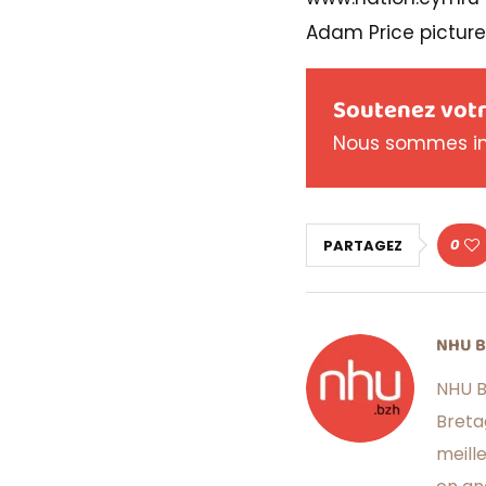
Adam Price pictur
Soutenez votr
Nous sommes in
0
PARTAGEZ
NHU 
NHU B
Breta
meill