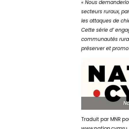
«
Nous demanderions
secteurs ruraux, par
les attaques de chi
Cette série d’ en
communautés rural
préserver et promou
Na
Traduit par MNR pou
www.nation.cymru