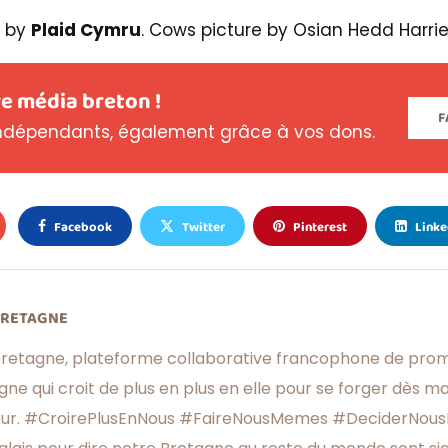
e by
Plaid Cymru
. Cows picture by Osian Hedd Harrie
e média breton !
F
dépendants, également grâce à vos dons.
Facebook
Twitter
Pinterest
Linke
BRETAGNE
retagne, plateforme collaborative francophone de prom
gne qui croit de plus en plus en elle pour se forger dès m
eur. #CroirePlusEnNous #FaireNousMemes #DeciderNous