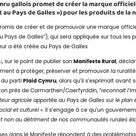
mru gallois promet de créer la marque officiell
it au Pays de Galles ») pour les produits de la 
romis de créer et de promouvoir une marque officiel
au Pays de Galles“), qui sera appliquée sur tous les 
eur a été créée au Pays de Galles
u
, sur le point de publier son
Manifeste Rural
, déclar
ment à protéger, préserver et promouvoir la ruralité
 du parti
Plaid Cymru
, alors qu’il s’exprimait avant 
on près de Carmarthen/Caerfyrddin, “
reconnait l’
teur agricole apportée au Pays de Galles sur le pla
ial et culturel »
. Il s’engage à ce qu’un gouverne
 et non au détriment de nos communautés rurales éla
luses dans le Manifeste répondent à des problématiq