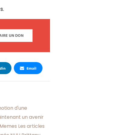
s.
AIRE UN DON
din
Email
otion d'une
aintenant un avenir
Memes Les articles