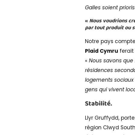
Galles soient priori
«
Nous voudrions cré
par tout produit ou 
Notre pays compte
Plaid Cymru
ferait
«
Nous savons que l
résidences secondai
logements sociaux
gens qui vivent lo
Stabilité.
Llyr Gruffydd, por
région Clwyd Sout