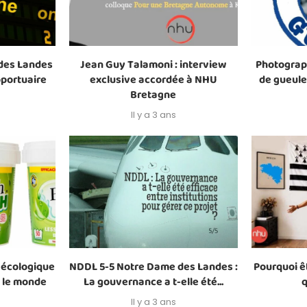
des Landes
Jean Guy Talamoni : interview
Photograph
oportuaire
exclusive accordée à NHU
de gueule
Bretagne
Il y a 3 ans
e écologique
NDDL 5-5 Notre Dame des Landes :
Pourquoi êt
t le monde
La gouvernance a t-elle été...
q
Il y a 3 ans