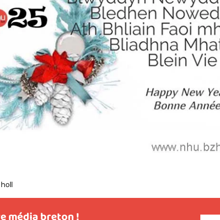
holl
e média breton !