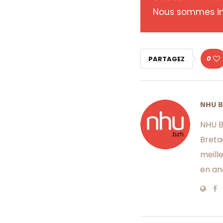
Nous sommes in
0
PARTAGEZ
NHU 
NHU B
Breta
meill
en an