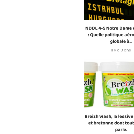
NDDL 4-5 Notre Dame 
: Quelle politique aér
globale à...
Il y a 3 ans
Breizh Wash, la lessiv
et bretonne dont tou
parle.