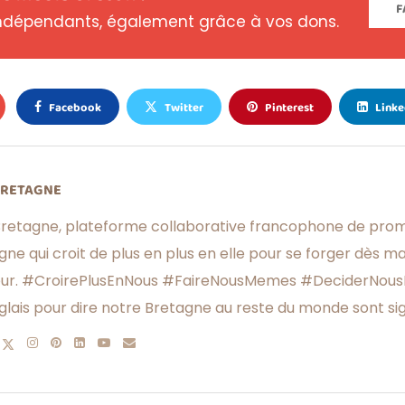
F
dépendants, également grâce à vos dons.
Facebook
Twitter
Pinterest
Linke
BRETAGNE
retagne, plateforme collaborative francophone de prom
gne qui croit de plus en plus en elle pour se forger dès m
eur. #CroirePlusEnNous #FaireNousMemes #DeciderNous
glais pour dire notre Bretagne au reste du monde sont si