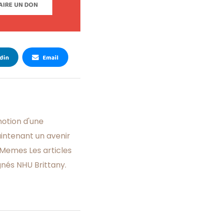
AIRE UN DON
din
Email
otion d'une
aintenant un avenir
Memes Les articles
gnés NHU Brittany.