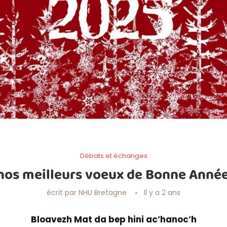
Débats et échanges
nos meilleurs voeux de Bonne Anné
écrit par
NHU Bretagne
Il y a 2 ans
Bloavezh Mat da bep hini ac’hanoc’h