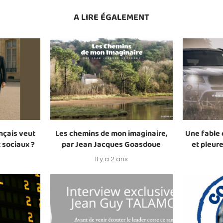
A LIRE ÉGALEMENT
ançais veut
Les chemins de mon imaginaire,
Une fable d
 sociaux ?
par Jean Jacques Goasdoue
et pleure
Il y a 2 ans