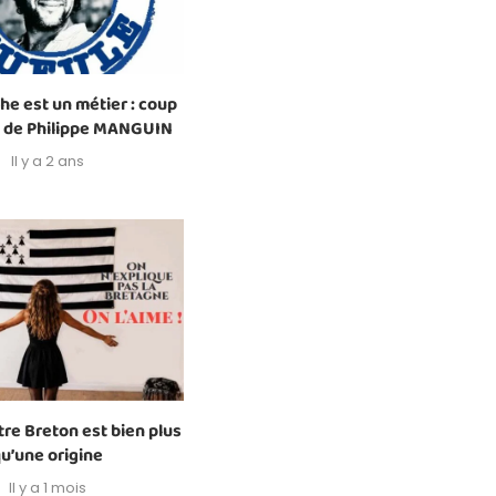
e est un métier : coup
 de Philippe MANGUIN
Il y a 2 ans
re Breton est bien plus
u’une origine
Il y a 1 mois