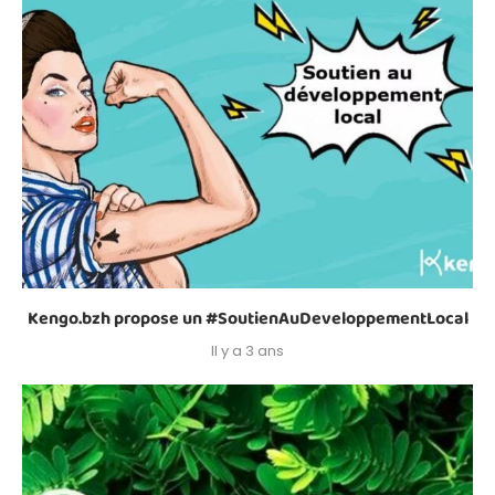
Kengo.bzh propose un #SoutienAuDeveloppementLocal
Il y a 3 ans