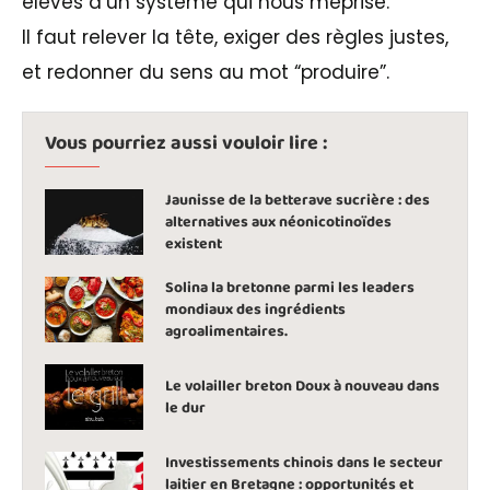
élèves d’un système qui nous méprise.
Il faut relever la tête, exiger des règles justes,
et redonner du sens au mot “produire”.
Vous pourriez aussi vouloir lire :
Jaunisse de la betterave sucrière : des
alternatives aux néonicotinoïdes
existent
Solina la bretonne parmi les leaders
mondiaux des ingrédients
agroalimentaires.
Le volailler breton Doux à nouveau dans
le dur
Investissements chinois dans le secteur
laitier en Bretagne : opportunités et